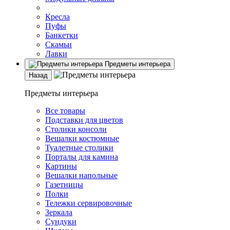
Кресла
Пуфы
Банкетки
Скамьи
Лавки
Предметы интерьера
Назад
Предметы интерьера
Все товары
Подставки для цветов
Столики консоли
Вешалки костюмные
Туалетные столики
Порталы для камина
Картины
Вешалки напольные
Газетницы
Полки
Тележки сервировочные
Зеркала
Сундуки