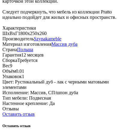
карточкой этой коллекции.
Следует подчеркнуть, что мебель из коллекции Pratto
идеально подойдет для жилых и офисных пространств.
Характеристики
ШхВхГ
1800х250х260
Производитель
Szynakameble
Материал изготовления
Массив дуба
Страна
Польша
Гарантия
12 месяцев
Сборка
Требуется
Вес
9
Объём
0.01
Упаковок
1
Цвет:
Рустикальный дуб - лак с черными матовыми
элементами
Исполнение:
Массив, СП/шпон дуба
Тип мебели:
Подвесная
Настенное крепление:
Да
Отзывы
Оставить отзыв
Оставить отзыв