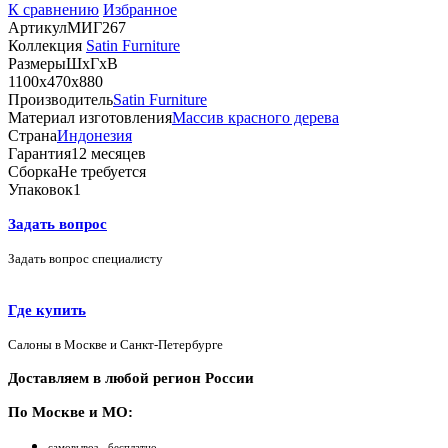
К сравнению
Избранное
Артикул
МИГ267
Коллекция
Satin Furniture
Размеры
ШхГхВ
1100х470х880
Производитель
Satin Furniture
Материал изготовления
Массив красного дерева
Страна
Индонезия
Гарантия
12 месяцев
Сборка
Не требуется
Упаковок
1
Задать вопрос
Задать вопрос специалисту
Где купить
Салоны в Москве и Санкт-Петербурге
Доставляем в любой регион России
По Москве и МО:
самовывоз - бесплатно