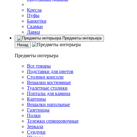
Кресла
Пуфы
Банкетки
Скамьи
Лавки
Предметы интерьера
Назад
Предметы интерьера
Все товары
Подставки для цветов
Столики консоли
Вешалки костюмные
Туалетные столики
Порталы для камина
Картины
Вешалки напольные
Газетницы
Полки
Тележки сервировочные
Зеркала
Сундуки