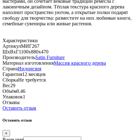
мастерами, он сочетает вековые традиции ремесла с
лаконичным дизайном. Тёплая текстура красного дерева
наполнит пространство уютом, а открытые полки подарят
свободу для творчества: разместите на них любимые книги,
семейные сувениры или живые растения.
Характеристики
Артикул
МИГ267
ШхВхГ
1100х880х470
Производитель
Satin Furniture
Материал изготовления
Массив красного дерева
Страна
Индонезия
Гарантия
12 месяцев
Сборка
Не требуется
Вес
29
Объём
0.46
Упаковок
1
Отзывы
Оставить отзыв
Оставить отзыв
×
Ваше имя