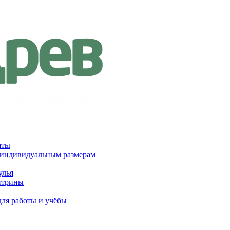
аты
 индивидуальным размерам
улья
итрины
для работы и учёбы