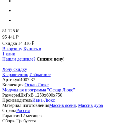
81 125 ₽
95 441 ₽
Скидка 14 316 ₽
В корзину
Купить в
1 клик
Нашли дешевле?
Снизим цену!
Хочу скидку
К сравнению
Избранное
Артикул
И007.37
Коллекция
Оскар Люкс
Модульная программа "Оскар Люкс"
Размеры
ШхГхВ 1250х600х750
Производитель
Ивна-Люкс
Материал изготовления
Массив ясеня
,
Массив дуба
Страна
Россия
Гарантия
12 месяцев
Сборка
Требуется