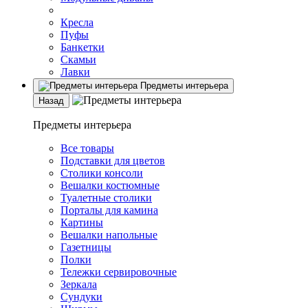
Кресла
Пуфы
Банкетки
Скамьи
Лавки
Предметы интерьера
Назад
Предметы интерьера
Все товары
Подставки для цветов
Столики консоли
Вешалки костюмные
Туалетные столики
Порталы для камина
Картины
Вешалки напольные
Газетницы
Полки
Тележки сервировочные
Зеркала
Сундуки