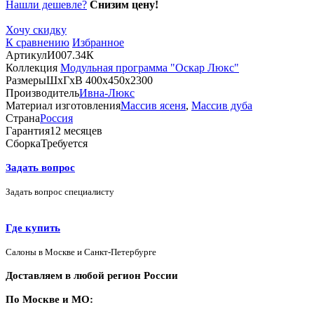
Нашли дешевле?
Снизим цену!
Хочу скидку
К сравнению
Избранное
Артикул
И007.34К
Коллекция
Модульная программа "Оскар Люкс"
Размеры
ШхГхВ 400х450х2300
Производитель
Ивна-Люкс
Материал изготовления
Массив ясеня
,
Массив дуба
Страна
Россия
Гарантия
12 месяцев
Сборка
Требуется
Задать вопрос
Задать вопрос специалисту
Где купить
Салоны в Москве и Санкт-Петербурге
Доставляем в любой регион России
По Москве и МО: