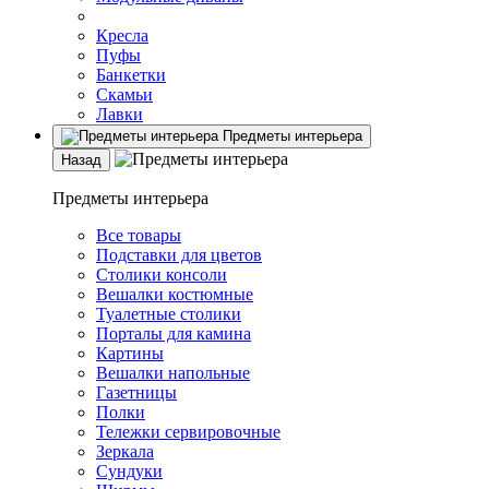
Кресла
Пуфы
Банкетки
Скамьи
Лавки
Предметы интерьера
Назад
Предметы интерьера
Все товары
Подставки для цветов
Столики консоли
Вешалки костюмные
Туалетные столики
Порталы для камина
Картины
Вешалки напольные
Газетницы
Полки
Тележки сервировочные
Зеркала
Сундуки