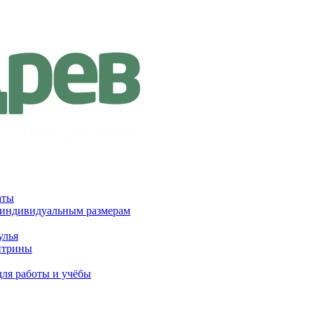
аты
 индивидуальным размерам
улья
итрины
для работы и учёбы