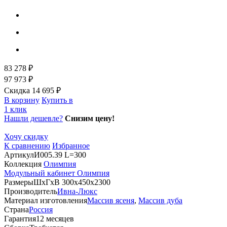
83 278 ₽
97 973 ₽
Скидка 14 695 ₽
В корзину
Купить в
1 клик
Нашли дешевле?
Снизим цену!
Хочу скидку
К сравнению
Избранное
Артикул
И005.39 L=300
Коллекция
Олимпия
Модульный кабинет Олимпия
Размеры
ШхГхВ 300х450х2300
Производитель
Ивна-Люкс
Материал изготовления
Массив ясеня
,
Массив дуба
Страна
Россия
Гарантия
12 месяцев