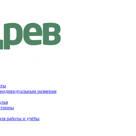
аты
 индивидуальным размерам
улья
итрины
для работы и учёбы