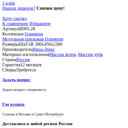
1 клик
Нашли дешевле?
Снизим цену!
Хочу скидку
К сравнению
Избранное
Артикул
И005.28
Коллекция
Олимпия
Модульная прихожая Олимпия
Размеры
ШхГхВ 300х450х2300
Производитель
Ивна-Люкс
Материал изготовления
Массив ясеня
,
Массив дуба
Страна
Россия
Гарантия
12 месяцев
Сборка
Требуется
Задать вопрос
Задать вопрос специалисту
Где купить
Салоны в Москве и Санкт-Петербурге
Доставляем в любой регион России