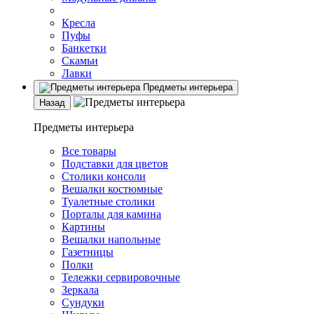
Кресла
Пуфы
Банкетки
Скамьи
Лавки
Предметы интерьера
Назад
Предметы интерьера
Все товары
Подставки для цветов
Столики консоли
Вешалки костюмные
Туалетные столики
Порталы для камина
Картины
Вешалки напольные
Газетницы
Полки
Тележки сервировочные
Зеркала
Сундуки