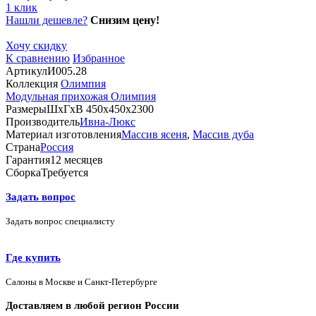
1 клик
Нашли дешевле?
Снизим цену!
Хочу скидку
К сравнению
Избранное
Артикул
И005.28
Коллекция
Олимпия
Модульная прихожая Олимпия
Размеры
ШхГхВ 450х450х2300
Производитель
Ивна-Люкс
Материал изготовления
Массив ясеня
,
Массив дуба
Страна
Россия
Гарантия
12 месяцев
Сборка
Требуется
Задать вопрос
Задать вопрос специалисту
Где купить
Салоны в Москве и Санкт-Петербурге
Доставляем в любой регион России