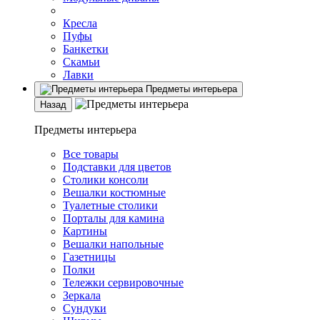
Кресла
Пуфы
Банкетки
Скамьи
Лавки
Предметы интерьера
Назад
Предметы интерьера
Все товары
Подставки для цветов
Столики консоли
Вешалки костюмные
Туалетные столики
Порталы для камина
Картины
Вешалки напольные
Газетницы
Полки
Тележки сервировочные
Зеркала
Сундуки