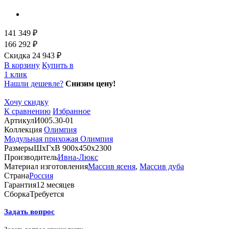
141 349 ₽
166 292 ₽
Скидка 24 943 ₽
В корзину
Купить в
1 клик
Нашли дешевле?
Снизим цену!
Хочу скидку
К сравнению
Избранное
Артикул
И005.30-01
Коллекция
Олимпия
Модульная прихожая Олимпия
Размеры
ШхГхВ 900х450х2300
Производитель
Ивна-Люкс
Материал изготовления
Массив ясеня
,
Массив дуба
Страна
Россия
Гарантия
12 месяцев
Сборка
Требуется
Задать вопрос