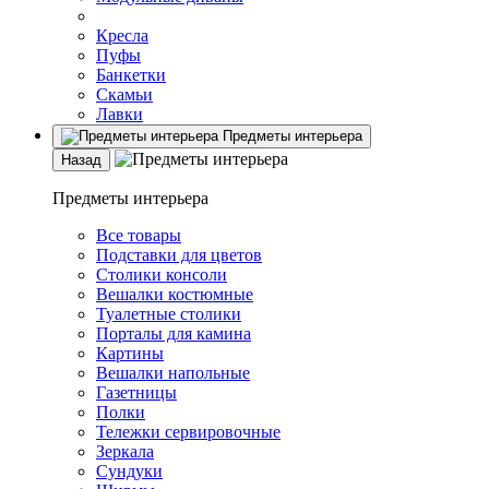
Кресла
Пуфы
Банкетки
Скамьи
Лавки
Предметы интерьера
Назад
Предметы интерьера
Все товары
Подставки для цветов
Столики консоли
Вешалки костюмные
Туалетные столики
Порталы для камина
Картины
Вешалки напольные
Газетницы
Полки
Тележки сервировочные
Зеркала
Сундуки