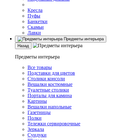
Кресла
Пуфы
Банкетки
Скамьи
Лавки
Предметы интерьера
Назад
Предметы интерьера
Все товары
Подставки для цветов
Столики консоли
Вешалки костюмные
Туалетные столики
Порталы для камина
Картины
Вешалки напольные
Газетницы
Полки
Тележки сервировочные
Зеркала
Сундуки