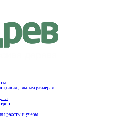
аты
 индивидуальным размерам
улья
итрины
для работы и учёбы