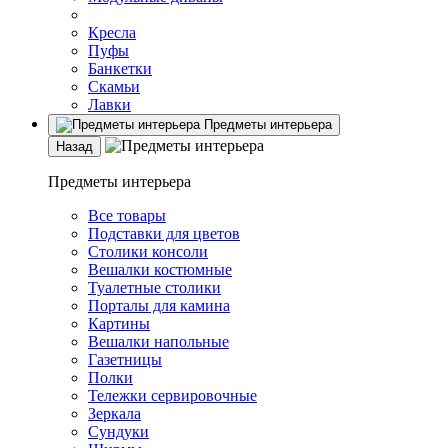
Кресла
Пуфы
Банкетки
Скамьи
Лавки
Предметы интерьера
Назад
Предметы интерьера
Все товары
Подставки для цветов
Столики консоли
Вешалки костюмные
Туалетные столики
Порталы для камина
Картины
Вешалки напольные
Газетницы
Полки
Тележки сервировочные
Зеркала
Сундуки