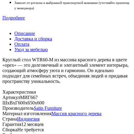
Зависит от региона и выбранной транспортной компании (уточняйте ориентир
у менеджера)
Подробнее
Описание
Доставка и сборка
Оплата
Уход за мебелью
Круглый стол WTR60-M из массива красного дерева в цвете
«орех» — это долговечный и элегантный элемент интерьера,
создающий атмосферу уюта и гармонии. Он идеально
подходит для семейных встреч, объединяя людей и придавая
пространству уникальность.
Характеристики
Артикул
МИГ667
ШхВхГ
600х650х600
Производитель
Satin Furniture
Материал изготовления
Массив красного дерева
Страна
Индонезия
Гарантия
12 месяцев
Сборка
Не требуется