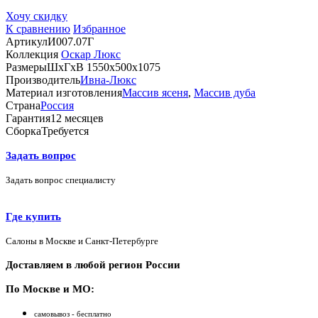
Хочу скидку
К сравнению
Избранное
Артикул
И007.07Г
Коллекция
Оскар Люкс
Размеры
ШхГхВ 1550х500х1075
Производитель
Ивна-Люкс
Материал изготовления
Массив ясеня
,
Массив дуба
Страна
Россия
Гарантия
12 месяцев
Сборка
Требуется
Задать вопрос
Задать вопрос специалисту
Где купить
Салоны в Москве и Санкт-Петербурге
Доставляем в любой регион России
По Москве и МО:
самовывоз - бесплатно