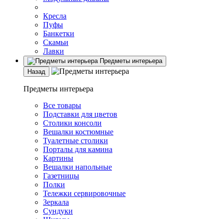
Кресла
Пуфы
Банкетки
Скамьи
Лавки
Предметы интерьера
Назад
Предметы интерьера
Все товары
Подставки для цветов
Столики консоли
Вешалки костюмные
Туалетные столики
Порталы для камина
Картины
Вешалки напольные
Газетницы
Полки
Тележки сервировочные
Зеркала
Сундуки