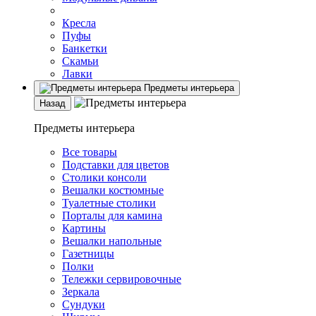
Кресла
Пуфы
Банкетки
Скамьи
Лавки
Предметы интерьера
Назад
Предметы интерьера
Все товары
Подставки для цветов
Столики консоли
Вешалки костюмные
Туалетные столики
Порталы для камина
Картины
Вешалки напольные
Газетницы
Полки
Тележки сервировочные
Зеркала
Сундуки