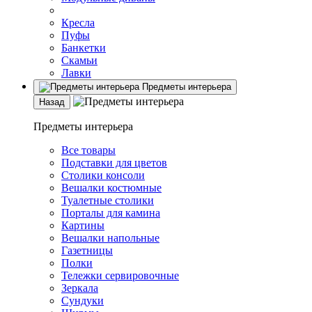
Кресла
Пуфы
Банкетки
Скамьи
Лавки
Предметы интерьера
Назад
Предметы интерьера
Все товары
Подставки для цветов
Столики консоли
Вешалки костюмные
Туалетные столики
Порталы для камина
Картины
Вешалки напольные
Газетницы
Полки
Тележки сервировочные
Зеркала
Сундуки