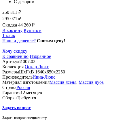
С декором
250 811 ₽
295 071 ₽
Скидка 44 260 ₽
В корзину
Купить в
1 клик
Нашли дешевле?
Снизим цену!
Хочу скидку
К сравнению
Избранное
Артикул
И007.02
Коллекция
Оскар Люкс
Размеры
ШхГхВ 1640х650х2250
Производитель
Ивна-Люкс
Материал изготовления
Массив ясеня
,
Массив дуба
Страна
Россия
Гарантия
12 месяцев
Сборка
Требуется
Задать вопрос
Задать вопрос специалисту