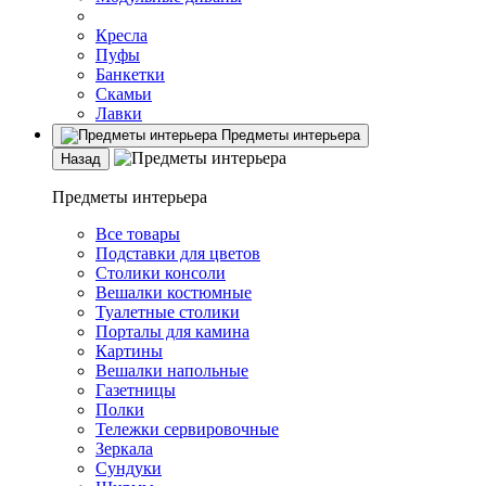
Кресла
Пуфы
Банкетки
Скамьи
Лавки
Предметы интерьера
Назад
Предметы интерьера
Все товары
Подставки для цветов
Столики консоли
Вешалки костюмные
Туалетные столики
Порталы для камина
Картины
Вешалки напольные
Газетницы
Полки
Тележки сервировочные
Зеркала
Сундуки