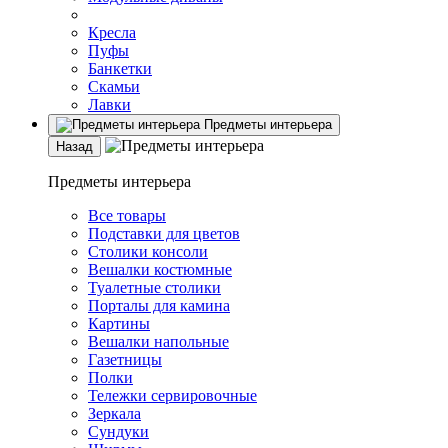
Кресла
Пуфы
Банкетки
Скамьи
Лавки
Предметы интерьера
Назад
Предметы интерьера
Все товары
Подставки для цветов
Столики консоли
Вешалки костюмные
Туалетные столики
Порталы для камина
Картины
Вешалки напольные
Газетницы
Полки
Тележки сервировочные
Зеркала
Сундуки