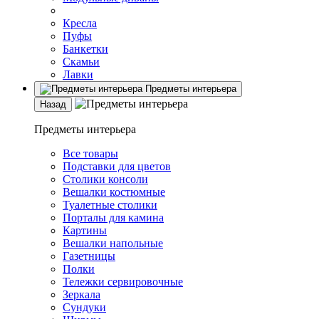
Кресла
Пуфы
Банкетки
Скамьи
Лавки
Предметы интерьера
Назад
Предметы интерьера
Все товары
Подставки для цветов
Столики консоли
Вешалки костюмные
Туалетные столики
Порталы для камина
Картины
Вешалки напольные
Газетницы
Полки
Тележки сервировочные
Зеркала
Сундуки