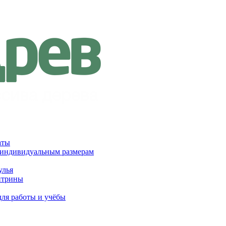
аты
 индивидуальным размерам
улья
итрины
для работы и учёбы