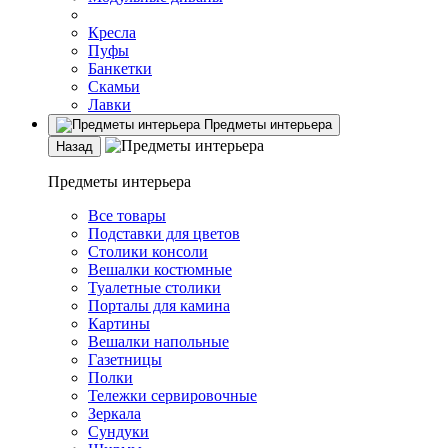
Кресла
Пуфы
Банкетки
Скамьи
Лавки
Предметы интерьера
Назад
Предметы интерьера
Все товары
Подставки для цветов
Столики консоли
Вешалки костюмные
Туалетные столики
Порталы для камина
Картины
Вешалки напольные
Газетницы
Полки
Тележки сервировочные
Зеркала
Сундуки