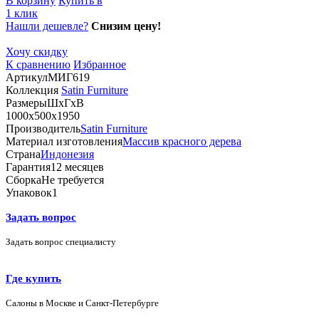
В корзину
Купить в
1 клик
Нашли дешевле?
Снизим цену!
Хочу скидку
К сравнению
Избранное
Артикул
МИГ619
Коллекция
Satin Furniture
Размеры
ШхГхВ
1000х500х1950
Производитель
Satin Furniture
Материал изготовления
Массив красного дерева
Страна
Индонезия
Гарантия
12 месяцев
Сборка
Не требуется
Упаковок
1
Задать вопрос
Задать вопрос специалисту
Где купить
Салоны в Москве и Санкт-Петербурге