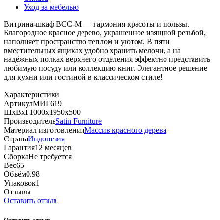
Уход за мебелью
Витрина‑шкаф BCC‑M — гармония красоты и пользы.
Благородное красное дерево, украшенное изящной резьбой,
наполняет пространство теплом и уютом. В пяти
вместительных ящиках удобно хранить мелочи, а на
надёжных полках верхнего отделения эффектно представить
любимую посуду или коллекцию книг. Элегантное решение
для кухни или гостиной в классическом стиле!
Характеристики
Артикул
МИГ619
ШхВхГ
1000х1950х500
Производитель
Satin Furniture
Материал изготовления
Массив красного дерева
Страна
Индонезия
Гарантия
12 месяцев
Сборка
Не требуется
Вес
65
Объём
0.98
Упаковок
1
Отзывы
Оставить отзыв
Оставить отзыв