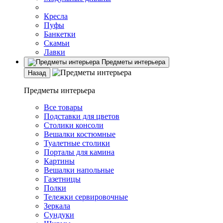
Кресла
Пуфы
Банкетки
Скамьи
Лавки
Предметы интерьера
Назад
Предметы интерьера
Все товары
Подставки для цветов
Столики консоли
Вешалки костюмные
Туалетные столики
Порталы для камина
Картины
Вешалки напольные
Газетницы
Полки
Тележки сервировочные
Зеркала
Сундуки