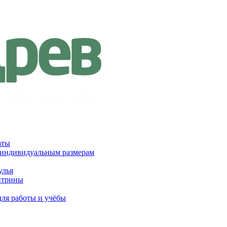
аты
 индивидуальным размерам
улья
итрины
для работы и учёбы