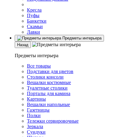
Кресла
Пуфы
Банкетки
Скамьи
Лавки
Предметы интерьера
Назад
Предметы интерьера
Все товары
Подставки для цветов
Столики консоли
Вешалки костюмные
Туалетные столики
Порталы для камина
Картины
Вешалки напольные
Газетницы
Полки
Тележки сервировочные
Зеркала
Сундуки