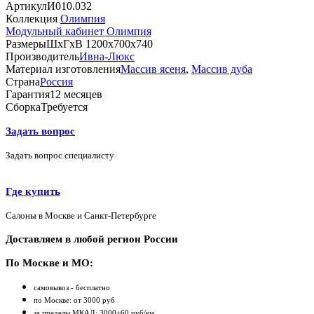
Артикул
И010.032
Коллекция
Олимпия
Модульный кабинет Олимпия
Размеры
ШхГхВ 1200х700х740
Производитель
Ивна-Люкс
Материал изготовления
Массив ясеня
,
Массив дуба
Страна
Россия
Гарантия
12 месяцев
Сборка
Требуется
Задать вопрос
Задать вопрос специалисту
Где купить
Салоны в Москве и Санкт-Петербурге
Доставляем в любой регион России
По Москве и МО:
самовывоз - бесплатно
по Москве: от 3000 руб
за пределы МКАД: 3000+60 руб/км