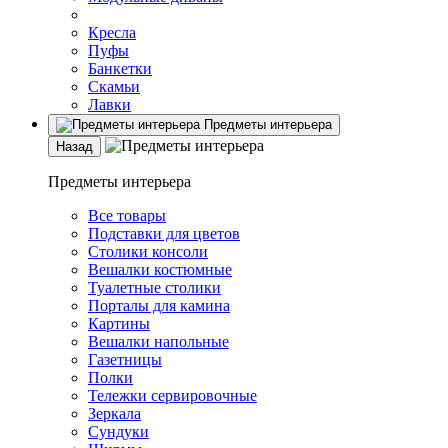
Кресла
Пуфы
Банкетки
Скамьи
Лавки
Предметы интерьера
Назад
Предметы интерьера
Все товары
Подставки для цветов
Столики консоли
Вешалки костюмные
Туалетные столики
Порталы для камина
Картины
Вешалки напольные
Газетницы
Полки
Тележки сервировочные
Зеркала
Сундуки