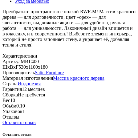
Уход за мебелью
Преобразите пространство с полкой RWF‑M! Массив красного
дерева — для долговечности, цвет «орех» — для
элегантности, выдвижные ящики — для удобства, ручная
работа — для уникальности. Лаконичный дизайн впишется и
в классику, и в современность! Выберите элемент интерьера,
который не просто заполняет стену, а украшает её, добавляя
тепла и стиля!
Характеристики
Артикул
МИГ400
ШхВхГ
530х1100х180
Производитель
Satin Furniture
Материал изготовления
Массив красного дерева
Страна
Индонезия
Гарантия
12 месяцев
Сборка
Не требуется
Вес
10
Объём
0.10
Упаковок
1
Отзывы
Оставить отзыв
Оставить отзыв