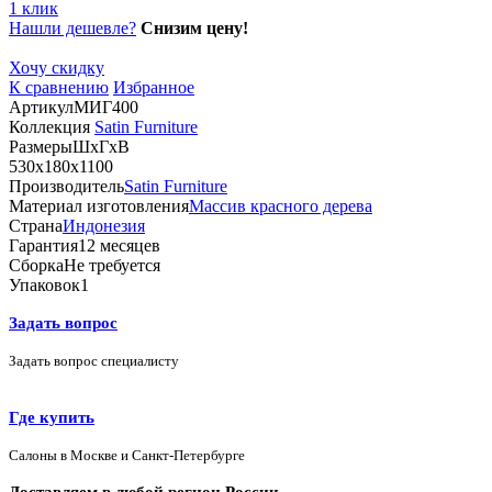
1 клик
Нашли дешевле?
Снизим цену!
Хочу скидку
К сравнению
Избранное
Артикул
МИГ400
Коллекция
Satin Furniture
Размеры
ШхГхВ
530х180х1100
Производитель
Satin Furniture
Материал изготовления
Массив красного дерева
Страна
Индонезия
Гарантия
12 месяцев
Сборка
Не требуется
Упаковок
1
Задать вопрос
Задать вопрос специалисту
Где купить
Салоны в Москве и Санкт-Петербурге