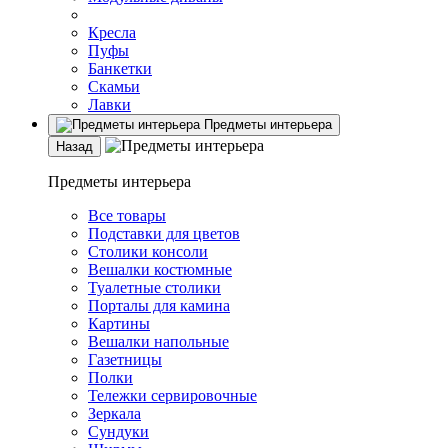
Кресла
Пуфы
Банкетки
Скамьи
Лавки
Предметы интерьера
Назад
Предметы интерьера
Все товары
Подставки для цветов
Столики консоли
Вешалки костюмные
Туалетные столики
Порталы для камина
Картины
Вешалки напольные
Газетницы
Полки
Тележки сервировочные
Зеркала
Сундуки