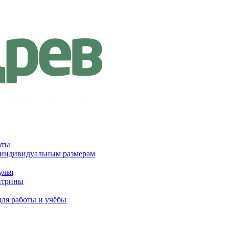
аты
 индивидуальным размерам
улья
итрины
для работы и учёбы