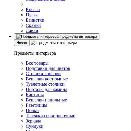
Кресла
Пуфы
Банкетки
Скамьи
Лавки
Предметы интерьера
Назад
Предметы интерьера
Все товары
Подставки для цветов
Столики консоли
Вешалки костюмные
Туалетные столики
Порталы для камина
Картины
Вешалки напольные
Газетницы
Полки
Тележки сервировочные
Зеркала
Сундуки