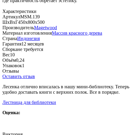
где практичность обретает эстетику.
Характеристики
Артикул
MSM.139
ШхВхГ
450х800х500
Производитель
Magetwood
Материал изготовления
Массив красного дерева
Страна
Индонезия
Гарантия
12 месяцев
Сборка
не требуется
Вес
10
Объём
0,24
Упаковок
1
Отзывы
Оставить отзыв
Лесенка отлично вписалась в нашу мини-библиотеку. Теперь
удобно доставать книги с верхних полок. Все в порядке.
Лестница для библиотеки
Оценка:
Виктория