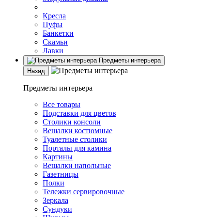
Кресла
Пуфы
Банкетки
Скамьи
Лавки
Предметы интерьера
Назад
Предметы интерьера
Все товары
Подставки для цветов
Столики консоли
Вешалки костюмные
Туалетные столики
Порталы для камина
Картины
Вешалки напольные
Газетницы
Полки
Тележки сервировочные
Зеркала
Сундуки