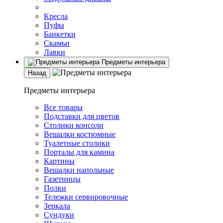
Кресла
Пуфы
Банкетки
Скамьи
Лавки
Предметы интерьера
Назад
Предметы интерьера
Все товары
Подставки для цветов
Столики консоли
Вешалки костюмные
Туалетные столики
Порталы для камина
Картины
Вешалки напольные
Газетницы
Полки
Тележки сервировочные
Зеркала
Сундуки