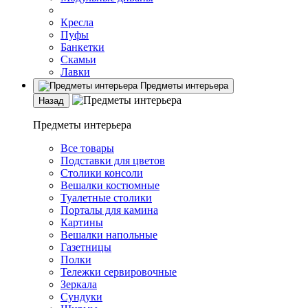
Кресла
Пуфы
Банкетки
Скамьи
Лавки
Предметы интерьера
Назад
Предметы интерьера
Все товары
Подставки для цветов
Столики консоли
Вешалки костюмные
Туалетные столики
Порталы для камина
Картины
Вешалки напольные
Газетницы
Полки
Тележки сервировочные
Зеркала
Сундуки