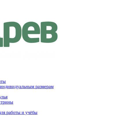
аты
 индивидуальным размерам
улья
итрины
для работы и учёбы