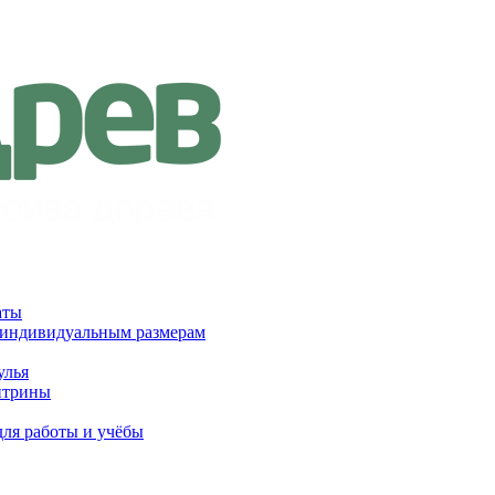
аты
 индивидуальным размерам
улья
итрины
для работы и учёбы