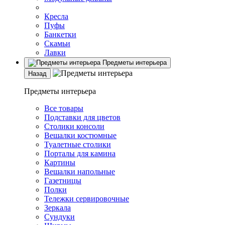
Кресла
Пуфы
Банкетки
Скамьи
Лавки
Предметы интерьера
Назад
Предметы интерьера
Все товары
Подставки для цветов
Столики консоли
Вешалки костюмные
Туалетные столики
Порталы для камина
Картины
Вешалки напольные
Газетницы
Полки
Тележки сервировочные
Зеркала
Сундуки