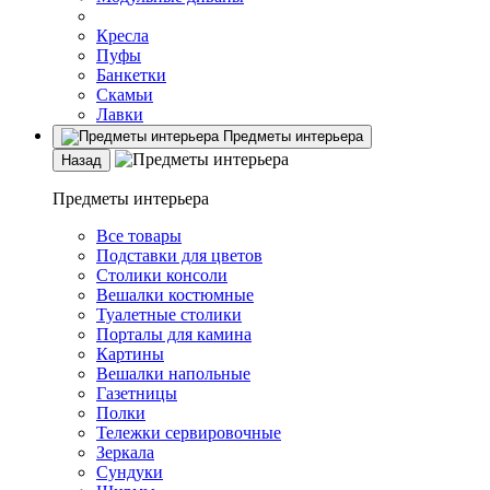
Кресла
Пуфы
Банкетки
Скамьи
Лавки
Предметы интерьера
Назад
Предметы интерьера
Все товары
Подставки для цветов
Столики консоли
Вешалки костюмные
Туалетные столики
Порталы для камина
Картины
Вешалки напольные
Газетницы
Полки
Тележки сервировочные
Зеркала
Сундуки